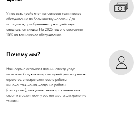
У нас есть прайс лист на плановое техническое
обслуживание по большинству моделей. Для
мотоциклов, приобретенных у нас, действует
специальная скидка. На 2026 год она составляет
10% на техническое обслуживание.
Почему мы?
Наш сервис оказывает полный спектр услуг:
плановое обслуживание, слесарный ремонт, ремонт
агрегатов, электротехнические работы,
шиномонтаж, мойка, малярные работы
(аутсорсинг), эвакуация техники, хранение не в
сезон и в сезон, если у вас нет места для хранение
техники.